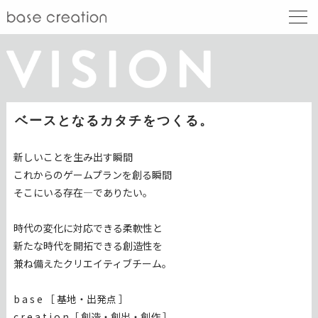
ベースとなるカタチをつくる。
新しいことを生み出す瞬間
これからのゲームプランを創る瞬間
そこにいる存在―でありたい。
時代の変化に対応できる柔軟性と
新たな時代を開拓できる創造性を
兼ね備えたクリエイティブチーム。
b a s e ［ 基地・出発点 ］
c r e a t i o n［ 創造・創出・創作 ］